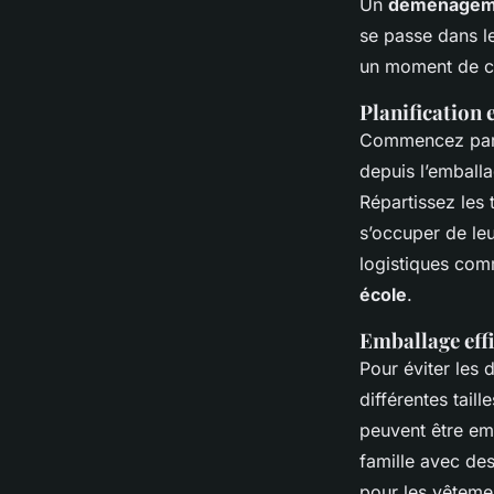
Un
déménagem
se passe dans l
un moment de co
Planification 
Commencez par é
depuis l’emball
Répartissez les
s’occuper de leu
logistiques com
école
.
Emballage eff
Pour éviter les
différentes tail
peuvent être emb
famille avec de
pour les vêtemen