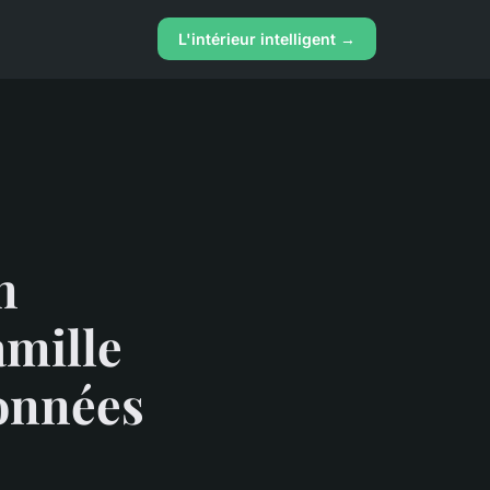
L'intérieur intelligent →
n
mille
ionnées