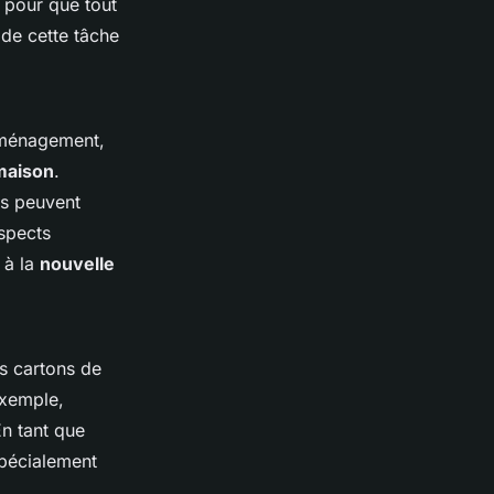
n pour que tout
 de cette tâche
éménagement,
maison
.
ts peuvent
aspects
 à la
nouvelle
s cartons de
exemple,
En tant que
spécialement