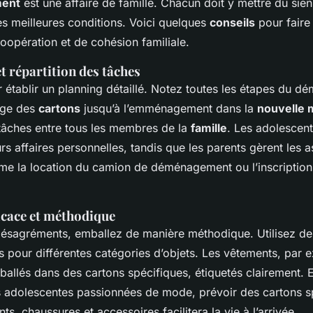
ent
est une affaire de famille. Chacun doit y mettre du sie
es meilleures conditions. Voici quelques
conseils
pour faire
opération et de cohésion familiale.
et répartition des tâches
tablir un planning détaillé. Notez toutes les étapes du d
age des
cartons
jusqu’à l’emménagement dans la
nouvelle 
 tâches entre tous les membres de la
famille
. Les adolescen
rs affaires personnelles, tandis que les parents gèrent les 
me la location du camion de déménagement ou l’inscription
icace et méthodique
 désagréments, emballez de manière méthodique. Utilisez de
les pour différentes catégories d’objets. Les vêtements, par 
allés dans des cartons spécifiques, étiquetés clairement. 
s adolescentes passionnées de mode, prévoir des cartons 
ts, chaussures et accessoires facilitera la vie à l’arrivée.