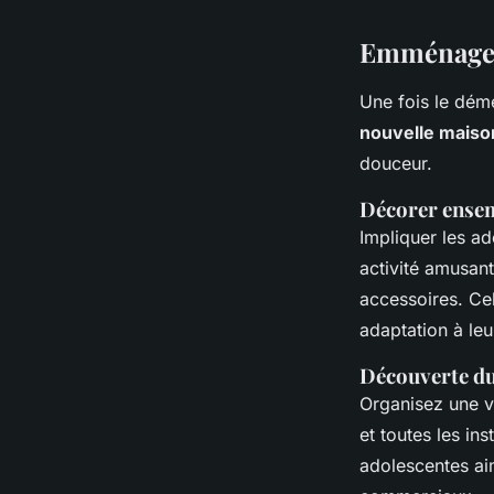
Emménager
Une fois le démé
nouvelle maiso
douceur.
Décorer ense
Impliquer les a
activité amusant
accessoires. Cel
adaptation à le
Découverte du
Organisez une v
et toutes les in
adolescentes ai