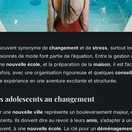
 souvent synonyme de
changement
et de
stress
, surtout l
sionnés de mode font partie de l’équation. Entre la gestion
une
nouvelle école
, et la préparation de la
maison
, il est fa
fois, avec une organisation rigoureuse et quelques
conseil
e expérience en une aventure excitante et structurée.
es adolescents au changement
r une
nouvelle ville
représente un bouleversement majeur, e
ents. Ils doivent dire au revoir à leurs
amis
, s’adapter à u
uvent, à une
nouvelle école
. La clé pour un
déménagement