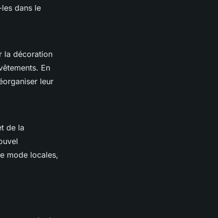
les dans le
r la décoration
 vêtements. En
éorganiser leur
t de la
ouvel
de mode locales,