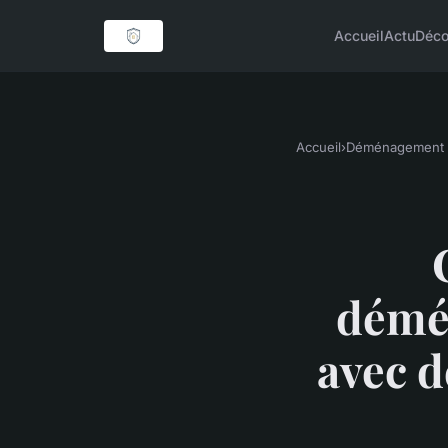
Accueil
Actu
Déc
Accueil
›
Déménagement
démé
avec d