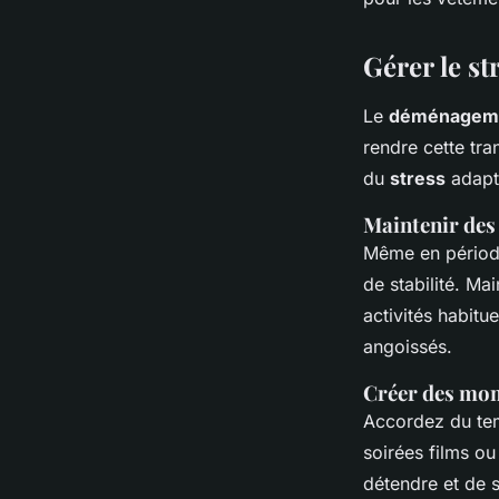
Gérer le st
Le
déménagem
rendre cette tran
du
stress
adapté
Maintenir des
Même en pério
de stabilité. Ma
activités habitu
angoissés.
Créer des mom
Accordez du tem
soirées films o
détendre et de s