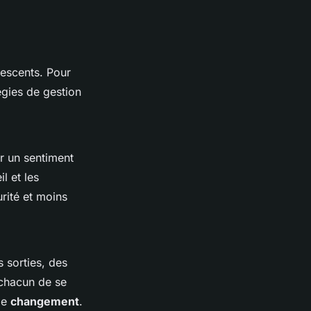
lescents. Pour
tégies de gestion
ir un sentiment
l et les
urité et moins
 sorties, des
 chacun de se
 le
changement
.