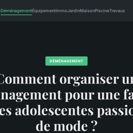
o
Déménagement
Équipement
Immo
Jardin
Maison
Piscine
Travaux
DÉMÉNAGEMENT
Comment organiser u
nagement pour une fa
es adolescentes pass
de mode ?