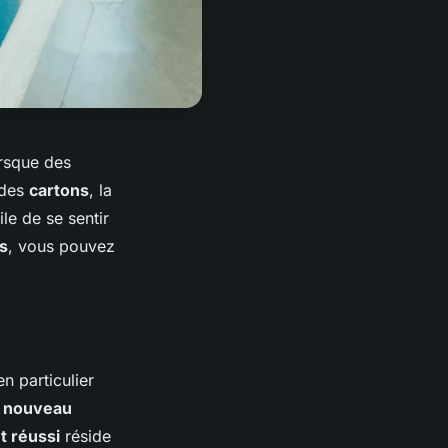
orsque des
 des
cartons
, la
cile de se sentir
s
, vous pouvez
n particulier
n
nouveau
 réussi
réside